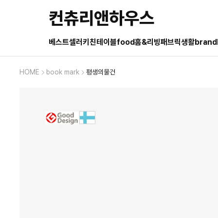
컨츄리앤하우스
베스트셀러
키친
테이블
food
홈&리빙
패브릭
생활
brand
HOME
book mark
평생의물건