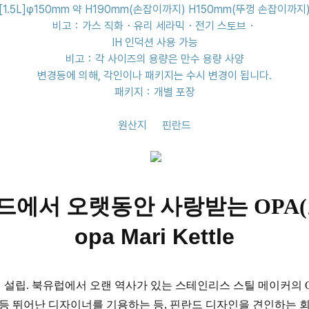
[1.5L]φ150mm 약 H190mm(손잡이까지) H150mm(뚜껑 손잡이까지
비고：가스 직화・유리 세라믹・전기 스토브・
IH 인덕션 사용 가능
비고：각 사이즈의 용량은 만수 용량 사양
변경등에 의해, 각인이나 패키지는 수시 변경이 됩니다.
패키지：개별 포장
원산지
핀란드
드에서 오랫동안 사랑받는 OPA(
opa Mari
Kettle
6년 설립. 북유럽에서 오랜 역사가 있는 스테인리스 스틸 메이커의 O
aneva 등 뛰어난 디자이너를 기용하는 등, 핀란드 디자인을 견인하