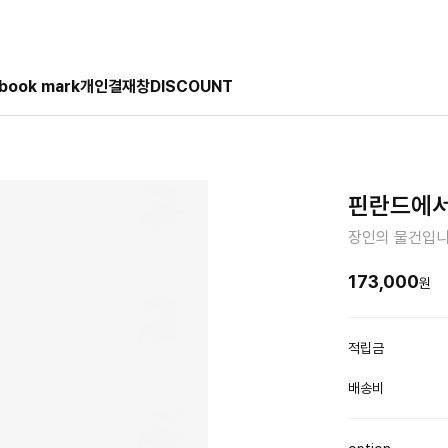
book mark
개인결재창
DISCOUNT
핀란드에서
장인의 물건입
173,000
원
적립금
배송비