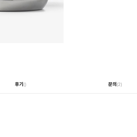
후기
문의
()
(2)