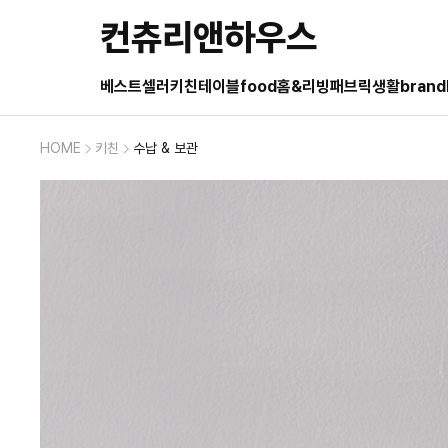
컨츄리앤하우스
베스트셀러
키친
테이블
food
홈&리빙
패브릭
생활
brand
HOME
키친
수납 & 보관