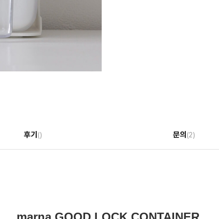
후기
문의
()
(2)
marna GOOD LOCK CONTAINER