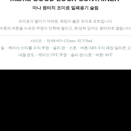
마나 원터치 조미료 밀폐용기 슬림
조미료가 쌓이기 어려운, 패킹이 붙은 조미료 포트입니다.
수중의 버튼을 누르면 뚜껑이 안쪽에 열리고, 꽉 닫혀 있어도 원터치로 열립니다
.....................................................................................................................................................
사이즈 ：
약 68×95×155mm 약 370mL
질：케이스/스티롤 수지 뚜껑・슬리 판・스푼・버튼/ABS 수지 패킹/실리콘 
내열 온도：케이스/70℃ 뚜껑・슬리 판/스푼・버튼/ 80
℃