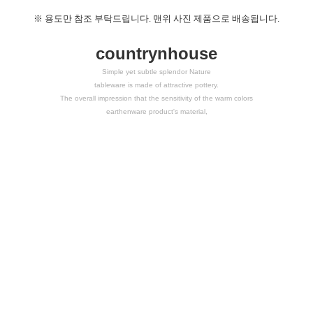
※
용도만 참조 부탁드립니다. 맨위 사진 제품으로 배송됩니다.
countrynhouse
Simple yet subtle splendor Nature
tableware is made of attractive pottery.
The overall impression that the sensitivity of the warm colors
earthenware product's material,