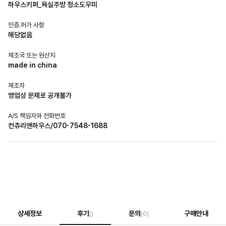
하우스키퍼_욕실주방 청소도우미
인증.허가 사항
해당없음
제조국 또는 원산지
made in china
제조자
영업상 문제로 공개불가
A/S 책임자와 전화번호
컨츄리앤하우스/070-7548-1688
상세정보
후기
문의
구매안내
()
(0)