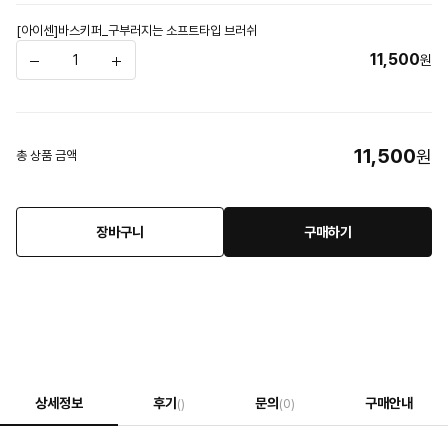
[아이센]바스키퍼_구부러지는 소프트타입 브러쉬
11,500
원
11,500
원
총 상품 금액
장바구니
구매하기
상세정보
후기
문의
구매안내
()
(0)