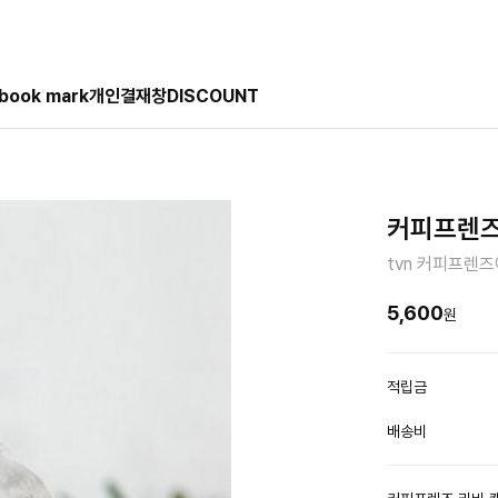
book mark
개인결재창
DISCOUNT
커피프렌즈 
tvn 커피프렌
5,600
원
적립금
배송비