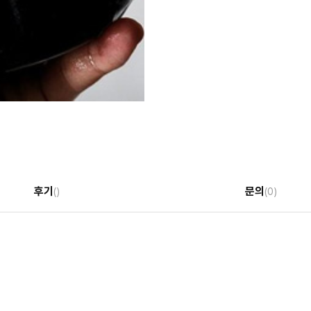
후기
문의
()
(0)