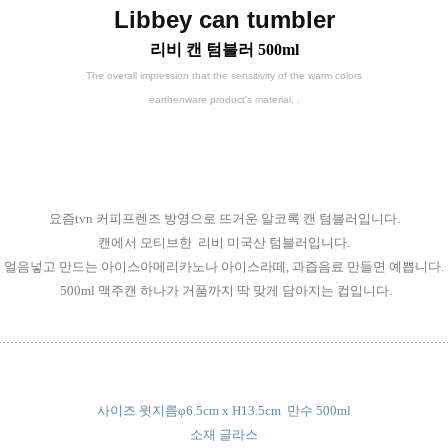
Libbey can tumbler
리비 캔 텀블러 500ml
The overall impression that the sensitivity of the warm colors
earthenware product's material,
.
요즘tvn 커피프렌즈 방영으로 뜨거운 알코록 캔 텀블러입니다.
캔에서 모티브한 리비 미국산 텀블러입니다.
얼음넣고 만드는 아이스아메리카노나 아이스라떼, 과즙음료 만들면 예쁩니다.
500ml 맥주캔 하나가 거품까지 딱 맞게 담아지는 컵입니다.
...............................................................................................................
사이즈 윗지름
φ6.5cm x H13.5cm 만수 500ml
소재 글라스