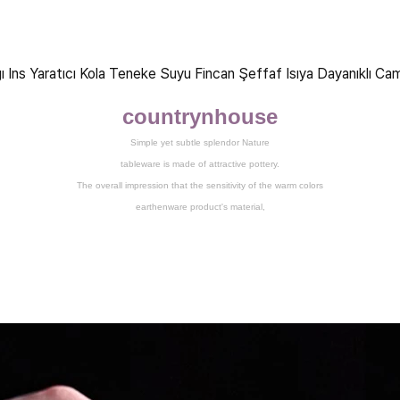
countrynhouse
Simple yet subtle splendor Nature
tableware is made of attractive pottery.
The overall impression that the sensitivity of the warm colors
earthenware product's material,