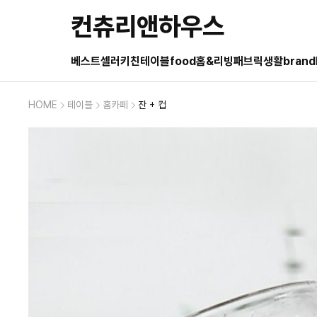
컨츄리앤하우스
베스트셀러
키친
테이블
food
홈&리빙
패브릭
생활
brand
HOME
테이블
홈카페
잔 + 컵