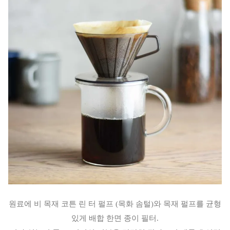
원료에 비 목재 코튼 린 터 펄프 (목화 솜털)와 목재 펄프를 균형
있게 배합 한면 종이 필터.