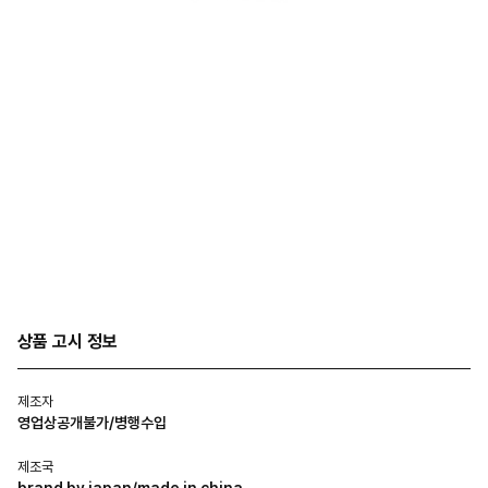
상품 고시 정보
제조자
영업상공개불가/병행수입
제조국
brand by japan/made in china