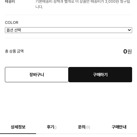
배송비
기본배송비 정책과 별개로 이 상품만 배송비가 3,000원 청구됩
니다.
COLOR
0
원
총 상품 금액
장바구니
구매하기
상세정보
후기
문의
구매안내
()
(0)