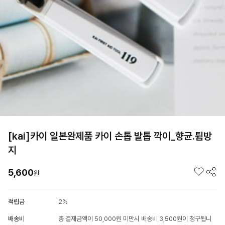
[kai]카이 일본완제품 카이 손톱 발톱 깍이_향균.튐방
지
5,600
원
적립금
2%
배송비
총 결제금액이 50,000원 미만시 배송비 3,500원이 청구됩니