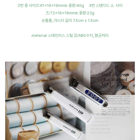
2번 중 사이즈:91×16×19mmb 중량:40g 3번 스탠다드 소 사이
즈:72×16×19mmb 중량:23g
손톱줄_야스리 길이 7.5cm x 1.5cm
meterial 스테인리스 스틸 강/ABS수지_향균처리