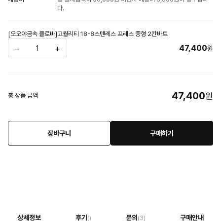
다.
[오오야금속 클로바]고퀄리티 18-8스텐레스 프레스 중형 2칸바트
47,400
원
47,400
원
총 상품 금액
장바구니
구매하기
상세정보
후기
문의
구매안내
()
(3)