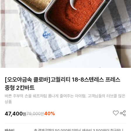
[오오야금속 클로바]고퀄리티 18-8스텐레스 프레스
중형 2칸바트
바쁜 주부의 손을 쉐프처럼 폼나게 줄여주는 아이템. 고객님들의 러브콜 많은
상품
47,400
40%
79,000
원
원
배송비
총 결제금액이 50,000원 미만시 배송비 3,500원이 청구됩니