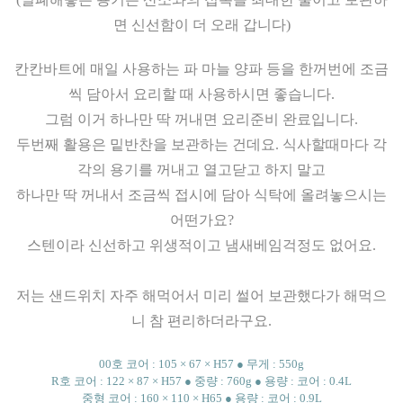
면 신선함이 더 오래 갑니다)
칸칸바트에 매일 사용하는 파 마늘 양파 등을 한꺼번에 조금
씩 담아서 요리할 때 사용하시면 좋습니다.
그럼 이거 하나만 딱 꺼내면 요리준비 완료입니다.
두번째 활용은 밑반찬을 보관하는 건데요. 식사할때마다 각
각의 용기를 꺼내고 열고닫고 하지 말고
하나만 딱 꺼내서 조금씩 접시에 담아 식탁에 올려놓으시는
어떤가요?
스텐이라 신선하고 위생적이고 냄새베임걱정도 없어요.
저는 샌드위치 자주 해먹어서 미리 썰어 보관했다가 해먹으
니 참 편리하더라구요.
00호 코어 : 105 × 67 × H57 ● 무게 : 550g
R호 코어 : 122 × 87 × H57 ● 중량 : 760g ● 용량 : 코어 : 0.4L
중형 코어 : 160 × 110 × H65 ● 용량 : 코어 : 0.9L