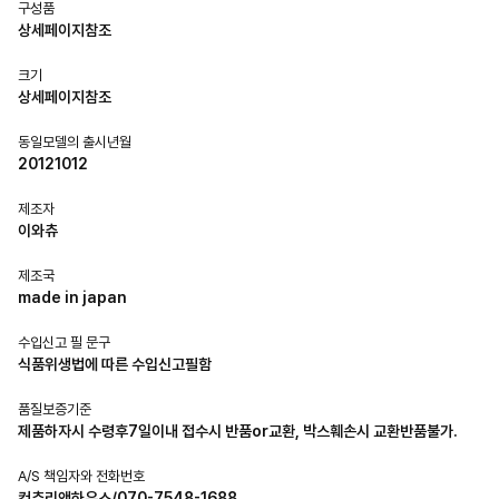
구성품
상세페이지참조
크기
상세페이지참조
동일모델의 출시년월
20121012
제조자
이와츄
제조국
made in japan
수입신고 필 문구
식품위생법에 따른 수입신고필함
품질보증기준
제품하자시 수령후7일이내 접수시 반품or교환, 박스훼손시 교환반품불가.
A/S 책임자와 전화번호
컨츄리앤하우스/070-7548-1688