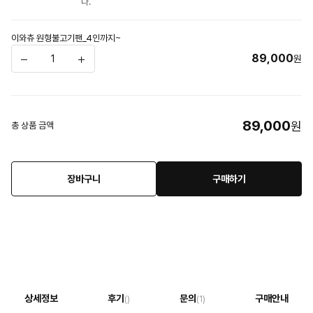
다.
이와츄 원형불고기팬_4인까지~
89,000
원
89,000
원
총 상품 금액
장바구니
구매하기
상세정보
후기
문의
구매안내
()
(1)