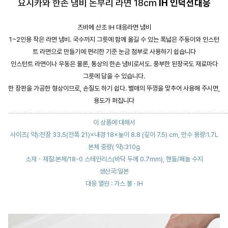
요시카와 한손 냄비 돈부리 라면 18cm
IH 인덕션대응
츠바메 산조 IH 대응라면 냄비
1~2인용 작은 라면 냄비. 국수까지 그릇에 함께 옮길 수 있는 폭넓은 주둥이와 인스턴
트 라면으로 만들기에 편리한 기준 눈금 첨부로 사용하기 쉽습니다
인스턴트 라면이나 우동은 물론, 통상의 한손 냄비로서도. 풍부한 된장국도 재료마다
그릇에 담을 수 있습니다.
한 장판을 가공한 형상이므로, 손질도 하기 쉽다. 별매의 뚜껑을 맞추어 사용해 주시면,
용도가 퍼집니다
................................................................................................................................................
이 상품에 대해서
사이즈( 약):전장 33.5(전폭 21)×내경 18×높이 8.8 (깊이 7.5) cm, 만수 용량:1.7L
본체 중량( 약):310g
소재・재질:본체/18-0 스테인리스(바닥 두께 0.7mm), 핸들/페놀 수지
생산국:일본
대응 열원 : 가스 불 · IH