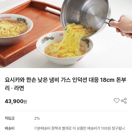
요시카와 한손 낮은 냄비 가스 인덕션 대응 18cm 돈부
리 · 라면
43,900
원
적립금
2%
배송비
기본배송비 정책과 별개로 이 상품만 배송비가 100원 청구됩니