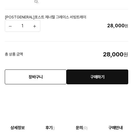
다.
[POSTGENERAL]포스트 제너럴 그레이스 서빙트레이
28,000
원
28,000
원
총 상품 금액
장바구니
구매하기
상세정보
후기
문의
구매안내
()
(0)