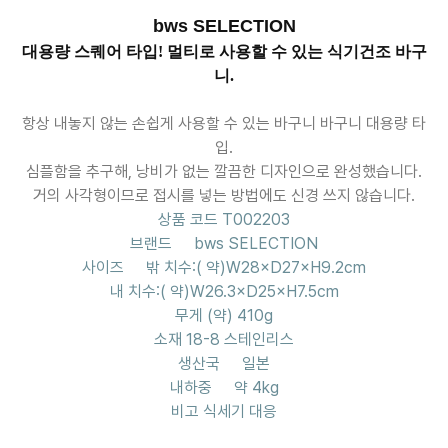
bws SELECTION
대용량 스퀘어 타입! 멀티로 사용할 수 있는 식기건조 바구
니.
항상 내놓지 않는 손쉽게 사용할 수 있는 바구니 바구니 대용량 타
입.
심플함을 추구해, 낭비가 없는 깔끔한 디자인으로 완성했습니다.
거의 사각형이므로 접시를 넣는 방법에도 신경 쓰지 않습니다.
상품 코드
T002203
브랜드
bws SELECTION
사이즈
밖 치수:( 약)W28×D27×H9.2cm
내 치수:( 약)W26.3×D25×H7.5cm
무게
(약) 410g
소재
18-8 스테인리스
생산국
일본
내하중
약 4kg
비고
식세기 대응